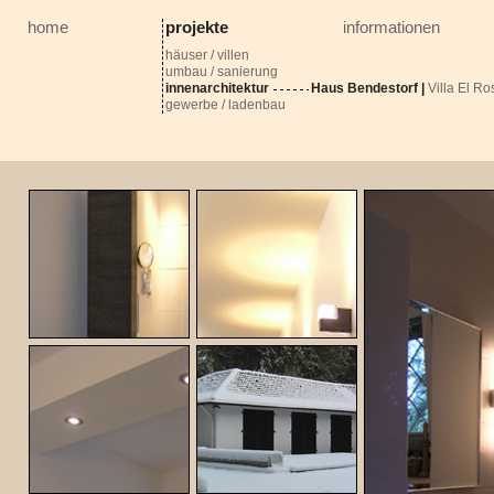
home
projekte
informationen
häuser / villen
umbau / sanierung
innenarchitektur
Haus Bendestorf
|
Villa El Ro
gewerbe / ladenbau