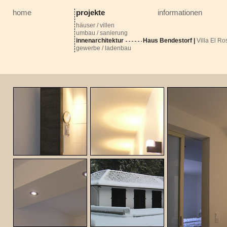
home
projekte
informationen
häuser / villen
umbau / sanierung
innenarchitektur
Haus Bendestorf
|
Villa El Ro
gewerbe / ladenbau