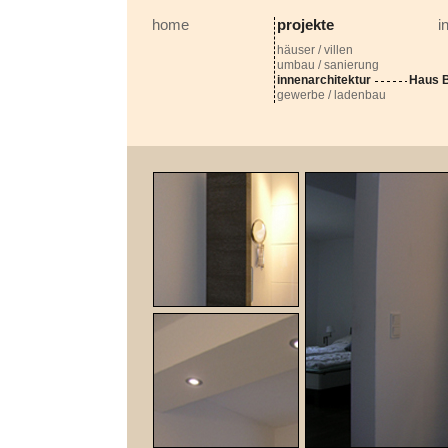
home
projekte
i
häuser / villen
umbau / sanierung
innenarchitektur
Haus B
gewerbe / ladenbau