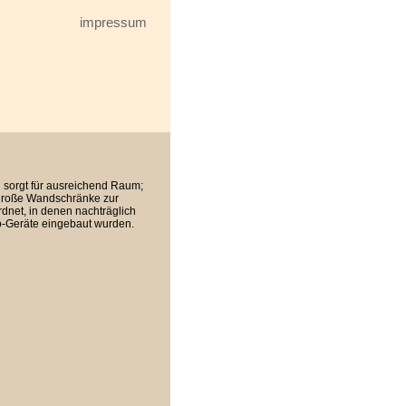
impressum
h sorgt für ausreichend Raum;
 große Wandschränke zur
net, in denen nachträglich
o-Geräte eingebaut wurden.