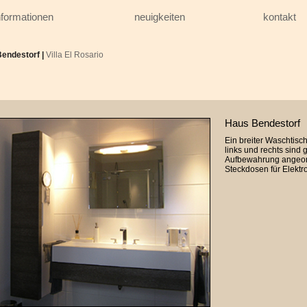
nformationen
neuigkeiten
kontakt
endestorf
|
Villa El Rosario
Haus Bendestorf
Ein breiter Waschtisc
links und rechts sind
Aufbewahrung angeord
Steckdosen für Elektr