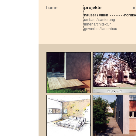
home
projekte
i
häuser / villen
nordis
umbau / sanierung
innenarchitektur
gewerbe / ladenbau