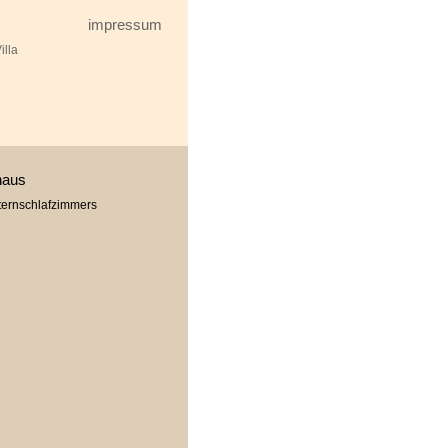
impressum
illa
haus
ternschlafzimmers