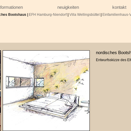
nformationen
neuigkeiten
kontakt
ches Bootshaus
|
EFH Hamburg-Niendorf
|
Villa Wellingsbüttel
|
Einfamilienhaus-V
nordisches Boots
Entwurfsskizze des El