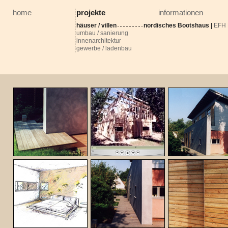
home
projekte
informationen
häuser / villen
nordisches Bootshaus
|
EFH 
umbau / sanierung
innenarchitektur
gewerbe / ladenbau